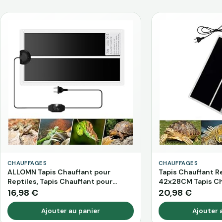
CHAUFFAGES
CHAUFFAGES
ALLOMN Tapis Chauffant pour
Tapis Chauffant R
Reptiles, Tapis Chauffant pour
42x28CM Tapis Ch
Réservoir Reptiles Réglable
Réglable avec Con
16,98 €
20,98 €
Thermostat plus Chaud pour
Température pour 
Coussin Chauffant pour Animaux de
Serpents, Lézards
Ajouter au panier
Ajouter 
Compagnie avec Régulateur de
Araignées -Tapis 