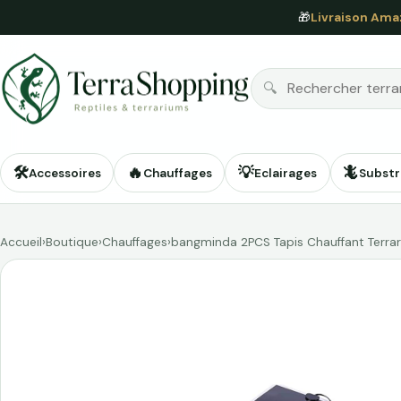
🎁
Livraison Ama
🔍
🛠️
🔥
💡
🦎
Accessoires
Chauffages
Eclairages
Substr
Accueil
›
Boutique
›
Chauffages
›
bangminda 2PCS Tapis Chauffant Terra