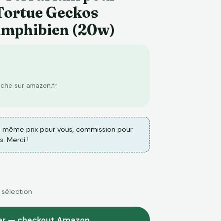
 Tortue Geckos
Amphibien (20w)
fiche sur amazon.fr.
 même prix pour vous, commission pour
s. Merci !
 sélection
ier — checkout Amazon