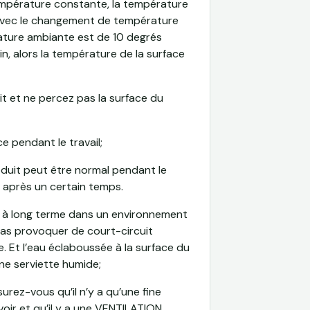
empérature constante, la température
avec le changement de température
ature ambiante est de 10 degrés
n, alors la température de la surface
uit et ne percez pas la surface du
rce pendant le travail;
oduit peut être normal pendant le
ra après un certain temps.
u à long terme dans un environnement
pas provoquer de court-circuit
e. Et l’eau éclaboussée à la surface du
ne serviette humide;
surez-vous qu’il n’y a qu’une fine
ir et qu’il y a une
VENTILATION