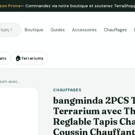
zon Prime
— Commandez via notre boutique et soutenez TerraShop
Boutique
Guides
Accessoires
Chauffages
🏠
ats
Terrariums
rium avec…
CHAUFFAGES
bangminda 2PCS T
Terrarium avec T
Reglable Tapis Cha
Coussin Chauffant