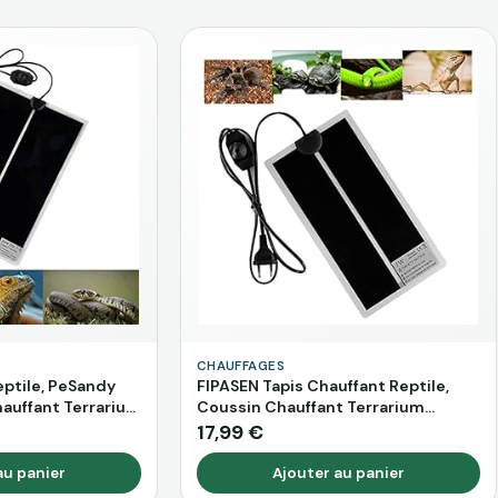
CHAUFFAGES
eptile, PeSandy
FIPASEN Tapis Chauffant Reptile,
auffant Terrarium
Coussin Chauffant Terrarium
trôle De La
Réglable avec Contrôle De La
17,99 €
Reptiles -Tortue,
Température pour Reptiles Tortue,
, Geckos,
Serpents, Lézards, Geckos,
au panier
Ajouter au panier
De Sécurité Pour
Araignées – Chauffant Aquarium