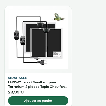
CHAUFFAGES
LERWAY Tapis Chauffant pour
Terrarium 2 pièces Tapis Chauffant
pour Aquarium Vivarium
23,99 €
Imperméable Contrôleur de
Température pour Reptiles Lézards
Ajouter au panier
Geckos Serpents Tortues Araignées