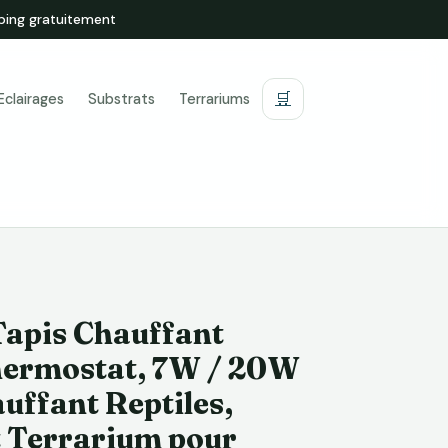
ping gratuitement
🛒
Eclairages
Substrats
Terrariums
apis Chauffant
hermostat, 7W / 20W
uffant Reptiles,
 Terrarium pour