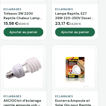
ECLAIRAGES
ECLAIRAGES
Tnfeeon 3W 220V
Lampe Reptile, E27
Reptile Chaleur Lampe
26W 220-250V Desert
Ampoule UVA UVB LED
Reptile Terrarium
15,58 €
23,17 €
18,96 €
24,39 €
3 en 1 Remplacement
Ampoule UVB Calcium
Reptile Basking
Ultraviolet Lampe pour
Ajouter au panier
Ajouter au panier
Ampoule pour Tortues
Lézard Tortue Serpents
Lézards Cacatoès
Plantes Succulentes
Caméléon Serpent
(ND-30 5.0)
ECLAIRAGES
ECLAIRAGES
AIICIOO kit d’éclairage
Exoterra Ampoule et
reptile ampoule uvb –
Solar Glo pour Reptiles