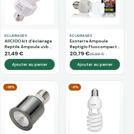
ECLAIRAGES
ECLAIRAGES
AIICIOO kit d’éclairage
Exoterra Ampoule
Reptile Ampoule uvb –
Reptiglo Fluocompact
Lampe UV pour Tortue
10,0 pour Reptiles et
21,49 €
20,79 €
26,99 €
lézard Dragon Barbu
Amphibiens 13 W
10.0 15W 220-240V E27
Ajouter au panier
Ajouter au panier
−18%
−5%