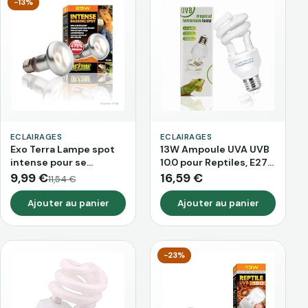
Serpent
−13%
ECLAIRAGES
ECLAIRAGES
Exo Terra Lampe spot
13W Ampoule UVA UVB
intense pour se
10.0 pour Reptiles, E27
prélasser, 150 W
Lamp UVB pour Tortue,
9,99 €
16,59 €
11,54 €
AC 220V Lampe
Fluorescente
Ajouter au panier
Ajouter au panier
Compacte pour
Terrarium Tortue
Lézard Caméléon
−23%