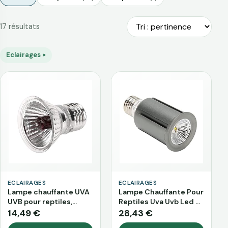
Tri
17 résultats
Eclairages ×
ECLAIRAGES
ECLAIRAGES
Lampe chauffante UVA
Lampe Chauffante Pour
UVB pour reptiles,
Reptiles Uva Uvb Led 3
lampe chauffante pour
En 1 De Remplacement
14,49 €
28,43 €
reptiles, tortues,
Pour Reptiles, Lampe