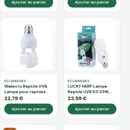
animaux domestiques,
Chauffante Pour
Ajouter au panier
Ajouter au panier
spectre complet (50
Lézards, Tortues,
W) (25 W)
Lézards, 220 V (Nd-30
10.0)
ECLAIRAGES
ECLAIRAGES
Wakects Reptile UVB,
LUCKY HERP Lampe
Lampe pour reptiles
Reptile UVB 5.0 23W,
UVB, 5 W/10 W
Ampoule UVA UVB 150
22,79 €
23,59 €
REPTILAND Desert PRO
Fluorescente
Compact Lampe UV-B
Compacte, Lampe
Ajouter au panier
Ajouter au panier
compacte E27 pour
Reptile UVB pour
reptiles (10 W)
Terrarium, Tortue,
Dragon Barbu, Lézard,