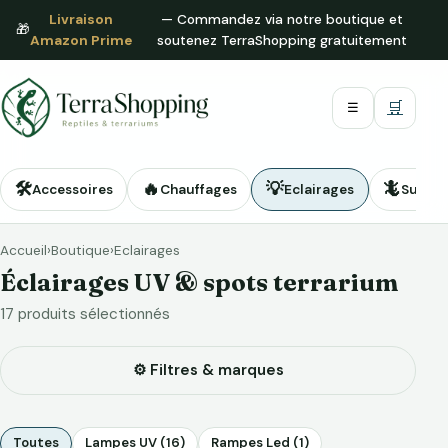
Livraison
— Commandez via notre boutique et
🎁
Amazon Prime
soutenez TerraShopping gratuitement
🛒
☰
🛠️
🔥
💡
🦎
Accessoires
Chauffages
Eclairages
Substr
Accueil
›
Boutique
›
Eclairages
Éclairages UV & spots terrarium
17 produits sélectionnés
⚙️ Filtres & marques
Toutes
Lampes UV (16)
Rampes Led (1)