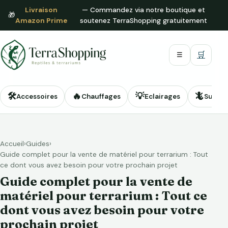
Livraison
— Commandez via notre boutique et
🎁
Amazon Prime
soutenez TerraShopping gratuitement
🛒
☰
🛠️
🔥
💡
🦎
Accessoires
Chauffages
Eclairages
Substr
Accueil
›
Guides
›
Guide complet pour la vente de matériel pour terrarium : Tout
ce dont vous avez besoin pour votre prochain projet
Guide complet pour la vente de
matériel pour terrarium : Tout ce
dont vous avez besoin pour votre
prochain projet