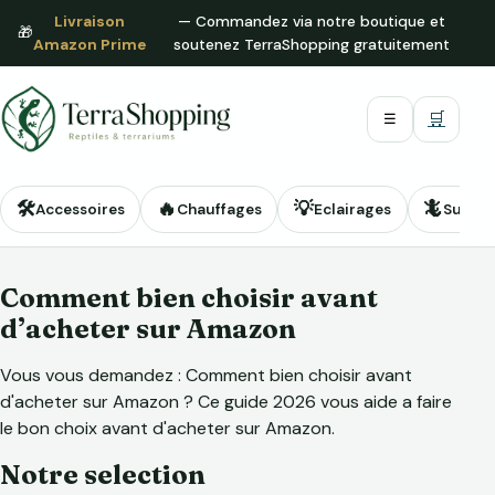
Livraison
— Commandez via notre boutique et
🎁
Amazon Prime
soutenez TerraShopping gratuitement
🛒
☰
🛠️
🔥
💡
🦎
Accessoires
Chauffages
Eclairages
Substr
Comment bien choisir avant
d’acheter sur Amazon
Vous vous demandez : Comment bien choisir avant
d'acheter sur Amazon ? Ce guide 2026 vous aide a faire
le bon choix avant d'acheter sur Amazon.
Notre selection